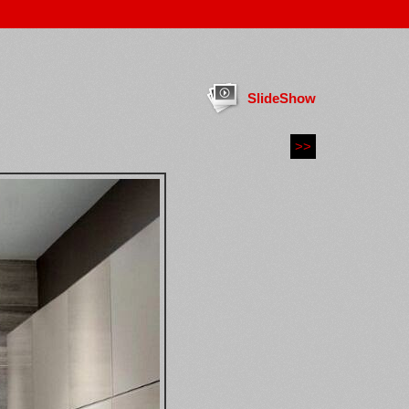
SlideShow
>>