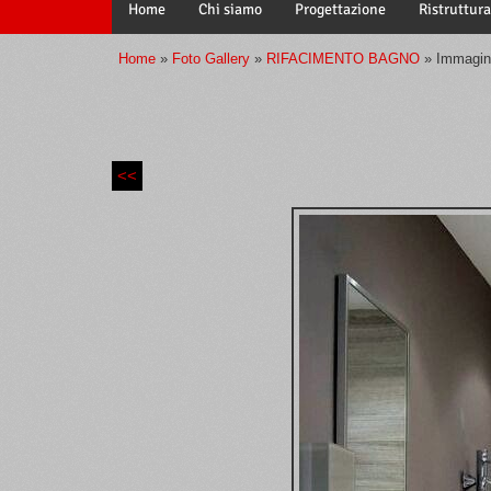
Home
Chi siamo
Progettazione
Ristruttura
Home
»
Foto Gallery
»
RIFACIMENTO BAGNO
» Immagin
<<